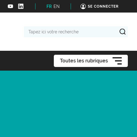
FR
EN
SE CONNECTER
Tapez
ici
votre
recherche
Toutes les rubriques