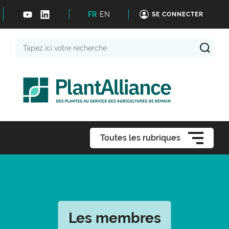
FR
EN
SE CONNECTER
Tapez
ici
votre
recherche
Toutes les rubriques
Les membres