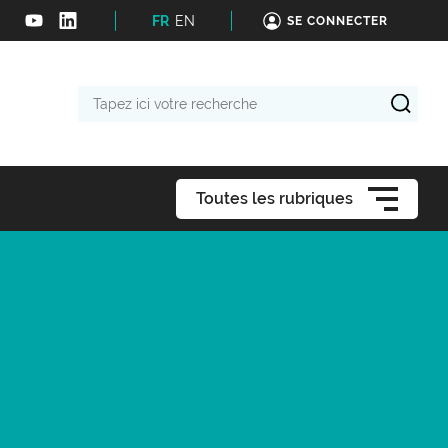
FR
EN
SE CONNECTER
Tapez
ici
votre
recherche
Toutes les rubriques